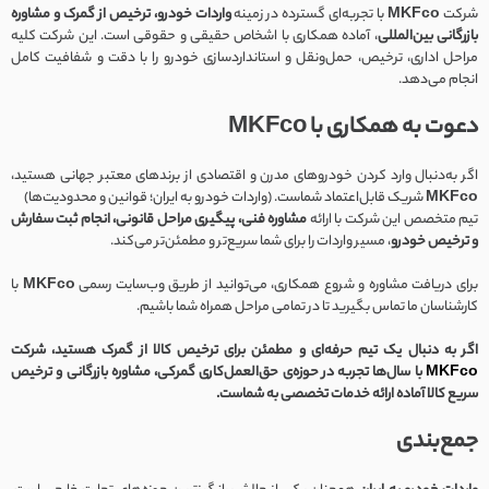
شرکت
MKFco
با تجربه‌ای گسترده در زمینه
واردات خودرو، ترخیص از گمرک و مشاوره
بازرگانی بین‌المللی
، آماده همکاری با اشخاص حقیقی و حقوقی است. این شرکت کلیه
مراحل اداری، ترخیص، حمل‌ونقل و استانداردسازی خودرو را با دقت و شفافیت کامل
انجام می‌دهد.
دعوت به همکاری با MKFco
اگر به‌دنبال وارد کردن خودروهای مدرن و اقتصادی از برندهای معتبر جهانی هستید،
MKFco
شریک قابل‌اعتماد شماست. (واردات خودرو به ایران؛ قوانین و محدودیت‌ها)
تیم متخصص این شرکت با ارائه
مشاوره فنی، پیگیری مراحل قانونی، انجام ثبت سفارش
و ترخیص خودرو
، مسیر واردات را برای شما سریع‌تر و مطمئن‌تر می‌کند.
برای دریافت مشاوره و شروع همکاری، می‌توانید از طریق وب‌سایت رسمی
MKFco
با
کارشناسان ما تماس بگیرید تا در تمامی مراحل همراه شما باشیم.
اگر به دنبال یک تیم حرفه‌ای و مطمئن برای ترخیص کالا از گمرک هستید، شرکت
MKFco
با سال‌ها تجربه در حوزه‌ی حق‌العمل‌کاری گمرکی، مشاوره بازرگانی و ترخیص
سریع کالا آماده ارائه خدمات تخصصی به شماست.
جمع‌بندی