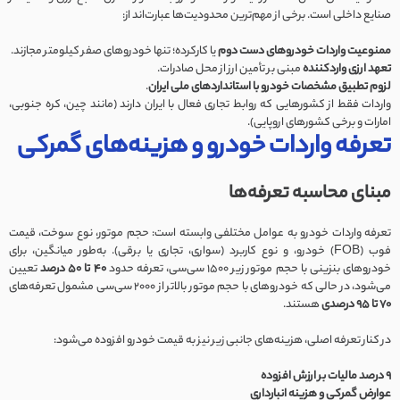
صنایع داخلی است. برخی از مهم‌ترین محدودیت‌ها عبارت‌اند از:
ممنوعیت واردات خودروهای دست دوم
یا کارکرده؛ تنها خودروهای صفر کیلومتر مجازند.
تعهد ارزی واردکننده
مبنی بر تأمین ارز از محل صادرات.
لزوم تطبیق مشخصات خودرو با استانداردهای ملی ایران
.
واردات فقط از کشورهایی که روابط تجاری فعال با ایران دارند (مانند چین، کره جنوبی،
امارات و برخی کشورهای اروپایی).
تعرفه واردات خودرو و هزینه‌های گمرکی
مبنای محاسبه تعرفه‌ها
تعرفه واردات خودرو به عوامل مختلفی وابسته است: حجم موتور، نوع سوخت، قیمت
فوب (FOB) خودرو، و نوع کاربرد (سواری، تجاری یا برقی). به‌طور میانگین، برای
خودروهای بنزینی با حجم موتور زیر ۱۵۰۰ سی‌سی، تعرفه حدود
۴۰ تا 50 درصد
تعیین
می‌شود، در حالی که خودروهای با حجم موتور بالاتر از 2000 سی‌سی مشمول تعرفه‌های
70 تا 95 درصدی
هستند.
در کنار تعرفه اصلی، هزینه‌های جانبی زیر نیز به قیمت خودرو افزوده می‌شود:
9 درصد مالیات بر ارزش افزوده
عوارض گمرکی و هزینه انبارداری