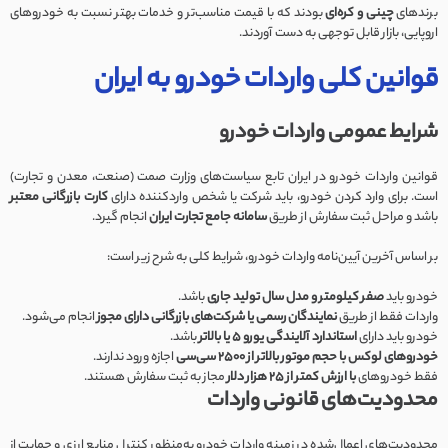
برندهای
چینی و کره‌ای
بودند که با قیمت مناسب‌تر و خدمات بهتر نسبت به خودروهای
اروپایی، بازار قابل توجهی به دست آوردند.
قوانین کلی واردات خودرو به ایران
شرایط عمومی واردات خودرو
قوانین واردات خودرو در ایران تابع سیاست‌های وزارت صمت (صنعت، معدن و تجارت)
است. برای وارد کردن خودرو، باید شرکت یا شخص واردکننده دارای
کارت بازرگانی معتبر
باشد و مراحل ثبت سفارش از طریق
سامانه جامع تجارت ایران
انجام گیرد.
بر اساس آخرین آیین‌نامه واردات خودرو، شرایط کلی به شرح زیر است:
خودرو باید
صفر کیلومتر و مدل سال تولید جاری
باشد.
واردات فقط از طریق
نمایندگان رسمی یا شرکت‌های بازرگانی دارای مجوز
انجام می‌شود.
خودرو باید دارای
استاندارد آلایندگی یورو 5 یا بالاتر
باشد.
خودروهای لوکس با حجم موتور بالاتر از 2500 سی‌سی
اجازه ورود ندارند.
فقط خودروهای
با ارزش کمتر از 25 هزار دلار
مجاز به ثبت سفارش هستند.
محدودیت‌های قانونی واردات
محدودیت‌های اعمال‌شده در زمینه واردات خودرو به‌منظور کنترل منابع ارزی و حمایت از