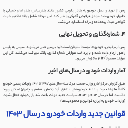
پس از خرید و حمل خودرو به بنادر جنوبی کشور مانند بندرعباس، بندر امام خمینی یا
چابهار، خودرو باید مراحل
ترخیص گمرکی
را طی کند. این مرحله شامل ارائه فاکتور خرید،
گواهی مبدأ، بیمه‌نامه و برگه استاندارد می‌باشد.
4. شماره‌گذاری و تحویل نهایی
پس از ترخیص، خودروها توسط سازمان استاندارد بررسی فنی می‌شوند. سپس به پلیس
راهور ارجاع داده شده و با پرداخت عوارض شماره‌گذاری، پلاک دریافت می‌کنند. کل این
فرآیند معمولاً
2 تا 3 ماه
زمان می‌برد.
آمار واردات خودرو در سال‌های اخیر
طبق گزارش مرکز آمار و وزارت صمت، در فاصله سال‌های 1397 تا 1401،
واردات رسمی خودرو
کاملاً متوقف
بود و فقط خودروهای مناطق آزاد (کیش، قشم و چابهار) امکان ورود
داشتند. اما در سال 1402 و 1403، سیاست جدید دولت باعث شد بازار دوباره فعال شود.
(واردات خودرو به ایران؛ قوانین و محدودیت‌ها)
قوانین جدید واردات خودرو در سال 1403