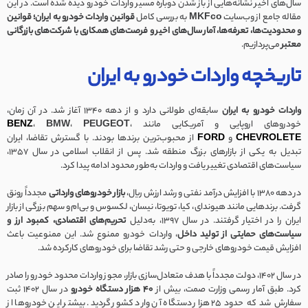
سال‌های اخیر نشانه‌هایی از باز شدن دوباره مسیر واردات خودرو دیده شده است. در این
مقاله جامع از وب‌سایت
MKFco
به بررسی کامل
قوانین واردات خودرو به ایران؛ قوانین
و محدودیت‌ها، تعرفه‌ها، آمار سال‌های اخیر و فرصت‌های همکاری با شرکت‌های بازرگانی
معتبر
می‌پردازیم.
تاریخچه واردات خودرو به ایران
واردات خودرو به ایران
سابقه‌ای طولانی دارد و از دهه ۱۳۴۰ آغاز شد. در آن زمان،
خودروهای اروپایی و آمریکایی مانند
،
PEUGEOT
،
BMW
،
ENZ
B
VROLETE
CHE
و
ORD
F
از محبوب‌ترین برندها بودند. با گسترش تقاضا، ایران
تبدیل به یکی از بازارهای بزرگ منطقه شد. پس از انقلاب اسلامی در سال 1357،
سیاست‌های اقتصادی تغییر یافت و واردات به‌طور محدود ادامه پیدا کرد.
در دهه 1380 با افزایش درآمد نفتی و رشد ارزش ریال،
بازار خودروهای وارداتی
مجدداً رونق
گرفت. برندهایی مانند هیوندای، کیا، تویوتا، نیسان، لکسوس و بی‌ام‌و سهم بزرگی از بازار
ایران را در اختیار گرفتند. در سال 1397، به‌دلیل
تحریم‌های اقتصادی، کمبود ارز و
سیاست‌های حمایتی از تولید داخل
، واردات خودرو ممنوع شد. این ممنوعیت باعث
افزایش قیمت خودروهای خارجی و حتی رشد تقاضا برای خودروهای کارکرده شد.
در سال 1402، دولت مجدداً با هدف متعادل‌سازی بازار، مجوز واردات محدود خودرو را صادر
کرد. طبق آمار رسمی وزارت صمت، بیش از
40 هزار دستگاه خودرو
در سال 1402 ثبت
سفارش شد که حدود 25 هزار دستگاه آن وارد کشور گردید. بیشتر این خودروها از