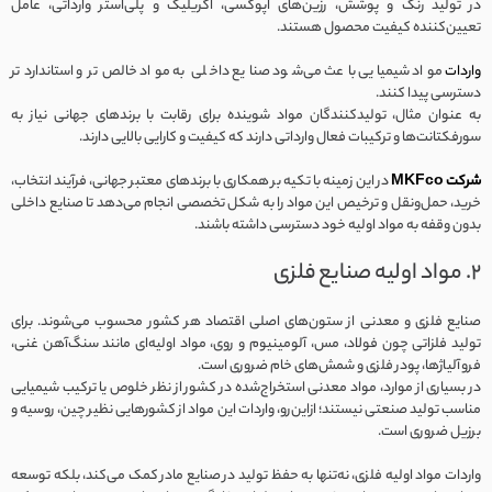
در تولید رنگ و پوشش، رزین‌های اپوکسی، اکریلیک و پلی‌استر وارداتی، عامل
تعیین‌کننده کیفیت محصول هستند.
واردات
مواد شیمیایی باعث می‌شود صنایع داخلی به مواد خالص‌تر و استانداردتر
دسترسی پیدا کنند.
به عنوان مثال، تولیدکنندگان مواد شوینده برای رقابت با برندهای جهانی نیاز به
سورفکتانت‌ها و ترکیبات فعال وارداتی دارند که کیفیت و کارایی بالایی دارند.
شرکت MKFco
در این زمینه با تکیه بر همکاری با برندهای معتبر جهانی، فرآیند انتخاب،
خرید، حمل‌ونقل و ترخیص این مواد را به شکل تخصصی انجام می‌دهد تا صنایع داخلی
بدون وقفه به مواد اولیه خود دسترسی داشته باشند.
۲. مواد اولیه صنایع فلزی
صنایع فلزی و معدنی از ستون‌های اصلی اقتصاد هر کشور محسوب می‌شوند. برای
تولید فلزاتی چون فولاد، مس، آلومینیوم و روی، مواد اولیه‌ای مانند سنگ‌آهن غنی،
فروآلیاژها، پودر فلزی و شمش‌های خام ضروری است.
در بسیاری از موارد، مواد معدنی استخراج‌شده در کشور از نظر خلوص یا ترکیب شیمیایی
مناسب تولید صنعتی نیستند؛ ازاین‌رو، واردات این مواد از کشورهایی نظیر چین، روسیه و
برزیل ضروری است.
واردات مواد اولیه فلزی، نه‌تنها به حفظ تولید در صنایع مادر کمک می‌کند، بلکه توسعه