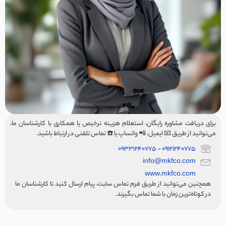
برای دریافت مشاوره رایگان، استعلام هزینه ترخیص یا همکاری با کارشناسان ما،
می‌توانید از طریق 📧 ایمیل، 📲 واتساپ یا ☎️ تماس تلفنی در ارتباط باشید.
09121240775 - 09331240775
info@mkfco.com
www.mkfco.com
همچنین می‌توانید از طریق فرم تماس سایت، پیام ارسال کنید تا کارشناسان ما
در کوتاه‌ترین زمان با شما تماس بگیرند.