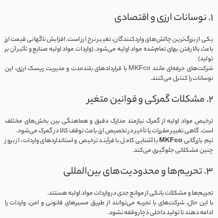
۱. نوسانات ارزی و اقتصادی
یکی از بزرگ‌ترین چالش‌های واردکنندگان، تغییر نرخ ارز است. افزایش ناگهانی قیمت ارز
باعث بالا رفتن بهای تمام‌شده مواد اولیه می‌شود. (واردات مواد اولیه صنایع و تأثیر آن بر
تولید)
شرکت‌های حرفه‌ای مانند MKFco با قراردادهای بلندمدت و مدیریت ریسک ارزی، این
نوسانات را کنترل می‌کنند.
۲. مشکلات گمرکی و قوانین متغیر
ترخیص مواد اولیه از گمرک نیازمند مدارک دقیق و هماهنگی بین بخش‌های مختلف
است. گاهی تغییر مقررات یا تأخیر در تخصیص ارز، باعث توقف کالا در گمرک می‌شود.
تیم بازرگانی
MKFco
با آشنایی کامل با فرآیند ترخیص و استانداردهای واردات، از بروز
چنین مشکلاتی جلوگیری می‌کند.
۳. تحریم‌ها و محدودیت‌های بین‌المللی
تحریم‌ها و مشکلات بانکی از موانع جدی در واردات مواد اولیه هستند.
با این حال، شرکت‌های با تجربه می‌توانند از طریق مسیرهای قانونی و امن، واردات را
ادامه دهند تا تولید داخلی دچار وقفه نشود.