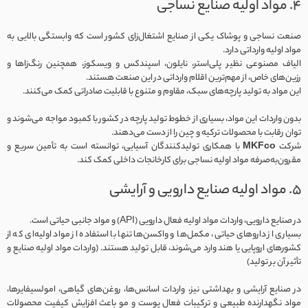
۴. مواد اولیه صنایع نساجی
صنعت نساجی و پوشاک یکی از صنایع اشتغال‌زای کشور است که وابستگی بالایی به
مواد اولیه وارداتی دارد.
الیاف مصنوعی نظیر پلی‌استر، نایلون، اسپندکس و ویسکوز، همچنین رنگ‌زاها و
رزین‌های خاص، از مهم‌ترین اقلام وارداتی در این صنعت هستند.
این مواد به تولید پارچه‌های سبک، مقاوم و متنوع با قابلیت صادراتی کمک می‌کنند.
بدون واردات این مواد، بسیاری از خطوط تولید پارچه در کشور با کمبود مواجه می‌شوند و
توان رقابت با محصولات ترکیه و چین را از دست می‌دهند.
شرکت
MKFco
با همکاری تولیدکنندگان آسیایی، توانسته است به تأمین سریع و
مقرون‌به‌صرفه مواد اولیه نساجی برای کارخانجات داخلی کمک کند.
۵. مواد اولیه صنایع دارویی و آرایشی
در صنایع دارویی، واردات مواد اولیه فعال دارویی (API) و مواد جانبی حیاتی است.
بسیاری از داروهای حیاتی، مکمل‌ها و واکسن‌ها تنها با استفاده از مواد اولیه‌ای که از
کشورهای اروپایی یا هند وارد می‌شوند، قابل تولید هستند. (واردات مواد اولیه صنایع و
تأثیر آن بر تولید)
در صنایع آرایشی و بهداشتی نیز، واردات اسانس‌ها، روغن‌های گیاهی، امولسیفایرها،
مواد نگهدارنده طبیعی و ترکیبات فعال پوست و مو باعث افزایش کیفیت محصولات