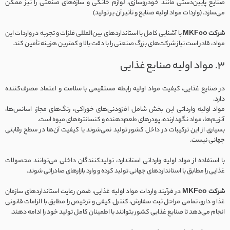
صنایع پایین‌دستی مانند خودروسازی، لوازم خانگی و سازه‌های صنعتی را نیز ممکن
می‌سازد. (واردات مواد اولیه صنایع و تأثیر آن بر تولید)
شرکت MKFco
با آشنایی کامل با استانداردهای بین‌المللی فلزات و تجربه در واردات این
مواد، قادر است نیاز شرکت‌های بزرگ صنعتی را با دقت بالا و کمترین هزینه تأمین کند.
۳. مواد اولیه صنایع غذایی
در صنایع غذایی، کیفیت مواد اولیه رابطه مستقیمی با سلامت و اعتماد مصرف‌کننده
دارد.
مواد اولیه وارداتی این بخش شامل افزودنی‌های خوراکی، رنگ‌های مجاز، اسانس‌ها،
آنزیم‌ها، مواد نگهدارنده، پودرهای طعم‌دهنده و کنسانتره‌های میوه است.
بسیاری از این ترکیبات در داخل کشور تولید نمی‌شوند یا کیفیت آن‌ها در سطح رقابتی
جهانی نیست.
با استفاده از مواد اولیه وارداتی استاندارد، تولیدکنندگان داخلی می‌توانند محصولات
غذایی را مطابق با استانداردهای جهانی تولید کرده و وارد بازارهای صادراتی شوند.
شرکت MKFco
در فرآیند واردات مواد اولیه غذایی، ضمن رعایت استانداردهای سازمان
غذا و دارو، تمامی مراحل ثبت سفارش، کنترل کیفی و ترخیص را مطابق با الزامات قانونی
انجام می‌دهد تا صنایع غذایی کشور بتوانند با اطمینان کامل تولید خود را ادامه دهند.