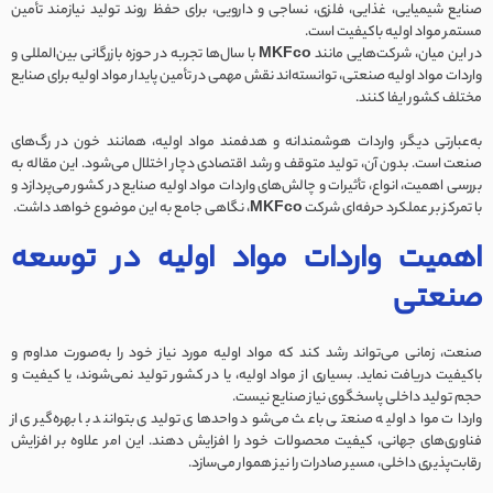
صنایع شیمیایی، غذایی، فلزی، نساجی و دارویی، برای حفظ روند تولید نیازمند تأمین
مستمر مواد اولیه باکیفیت است.
در این میان، شرکت‌هایی مانند
MKFco
با سال‌ها تجربه در حوزه بازرگانی بین‌المللی و
واردات مواد اولیه صنعتی، توانسته‌اند نقش مهمی در تأمین پایدار مواد اولیه برای صنایع
مختلف کشور ایفا کنند.
به‌عبارتی دیگر، واردات هوشمندانه و هدفمند مواد اولیه، همانند خون در رگ‌های
صنعت است. بدون آن، تولید متوقف و رشد اقتصادی دچار اختلال می‌شود. این مقاله به
بررسی اهمیت، انواع، تأثیرات و چالش‌های واردات مواد اولیه صنایع در کشور می‌پردازد و
با تمرکز بر عملکرد حرفه‌ای شرکت
MKFco
، نگاهی جامع به این موضوع خواهد داشت.
اهمیت واردات مواد اولیه در توسعه
صنعتی
صنعت، زمانی می‌تواند رشد کند که مواد اولیه مورد نیاز خود را به‌صورت مداوم و
باکیفیت دریافت نماید. بسیاری از مواد اولیه، یا در کشور تولید نمی‌شوند، یا کیفیت و
حجم تولید داخلی پاسخگوی نیاز صنایع نیست.
واردات مواد اولیه صنعتی باعث می‌شود واحدهای تولیدی بتوانند با بهره‌گیری از
فناوری‌های جهانی، کیفیت محصولات خود را افزایش دهند. این امر علاوه بر افزایش
رقابت‌پذیری داخلی، مسیر صادرات را نیز هموار می‌سازد.