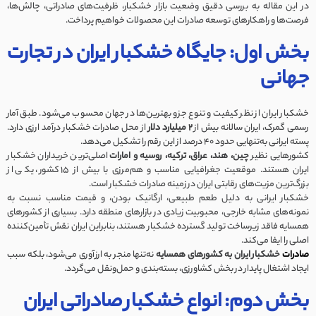
در این مقاله به بررسی دقیق وضعیت بازار خشکبار، ظرفیت‌های صادراتی، چالش‌ها،
فرصت‌ها و راهکارهای توسعه صادرات این محصولات خواهیم پرداخت.
بخش اول: جایگاه خشکبار ایران در تجارت
جهانی
خشکبار ایران از نظر کیفیت و تنوع جزو بهترین‌ها در جهان محسوب می‌شود. طبق آمار
رسمی گمرک، ایران سالانه بیش از
2 میلیارد دلار
از محل صادرات خشکبار درآمد ارزی دارد.
پسته ایرانی به‌تنهایی حدود 40 درصد از این رقم را تشکیل می‌دهد.
کشورهایی نظیر
چین، هند، عراق، ترکیه، روسیه و امارات
اصلی‌ترین خریداران خشکبار
ایران هستند. موقعیت جغرافیایی مناسب و هم‌مرزی با بیش از 15 کشور، یکی از
بزرگ‌ترین مزیت‌های رقابتی ایران در زمینه صادرات خشکبار است.
خشکبار ایرانی به دلیل طعم طبیعی، ارگانیک بودن، و قیمت مناسب نسبت به
نمونه‌های مشابه خارجی، محبوبیت زیادی در بازارهای منطقه دارد. بسیاری از کشورهای
همسایه فاقد زیرساخت تولید گسترده خشکبار هستند، بنابراین ایران نقش تأمین‌کننده
اصلی را ایفا می‌کند.
صادرات
خشکبار ایران به کشورهای همسایه
نه‌تنها منجر به ارزآوری می‌شود، بلکه سبب
ایجاد اشتغال پایدار در بخش کشاورزی، بسته‌بندی و حمل‌ونقل می‌گردد.
بخش دوم: انواع خشکبار صادراتی ایران