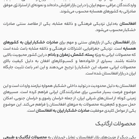
واردکنندگان عراقی، سهم ایران را در این بازار افزایش داده‌اند و نمونه‌ای از استراتژی موفق
صادراتی به کشورهای همسایه محسوب می‌شوند.
افغانستان
به‌دلیل نزدیکی فرهنگی و ذائقه مشابه، یکی از مقاصد سنتی صادرات
خشکبار محسوب می‌شود.
بازار
افغانستان
یکی از بازارهای سنتی و مهم برای
صادرات خشکبار ایران به کشورهای
همسایه
است. نزدیکی جغرافیایی، اشتراکات فرهنگی و ذائقه مشابه باعث شده است
که محصولات ایرانی به ویژه
پسته، کشمش، زعفران و بادام
در این کشور محبوبیت بالایی
داشته باشند. بسیاری از خانواده‌ها و کسب‌وکارهای افغان به دلیل کیفیت بالای
محصولات ایرانی، مصرف این خشکبار را ترجیح می‌دهند و این امر باعث تثبیت جایگاه
ایران در بازار افغانستان شده است.
افغانستان به دلیل محدودیت در تولید داخلی خشکبار، همواره نیازمند واردات است و این
موضوع فرصت بسیار مناسبی برای صادرکنندگان ایرانی فراهم کرده است. مسیرهای
زمینی کوتاه از استان‌های شرقی ایران، از جمله خراسان رضوی و خراسان جنوبی، امکان
حمل سریع و کم‌هزینه محصولات به مرزهای افغانستان را فراهم می‌کند. این موضوع
یکی از عوامل کلیدی موفقیت
صادرات خشکبار ایران به افغانستان
است.
محصولات ارگانیک
یکی دیگر از مزیت‌های بازار افغانستان، تمایل خریداران به
محصولات ارگانیک و طبیعی