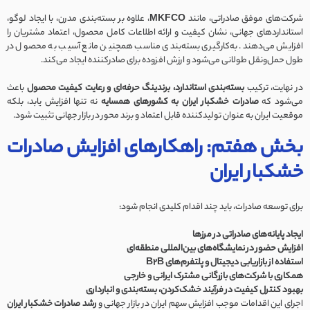
شرکت‌های موفق صادراتی، مانند
MKFCO
، علاوه بر بسته‌بندی مدرن، با ایجاد لوگو،
استانداردهای جهانی، نشان کیفیت و ارائه اطلاعات کامل محصول، اعتماد مشتریان را
افزایش می‌دهند. به‌کارگیری بسته‌بندی مناسب همچنین مانع آسیب به محصول در
طول حمل‌ونقل طولانی می‌شود و ارزش افزوده برای صادرکننده ایجاد می‌کند.
در نهایت، ترکیب
بسته‌بندی استاندارد، برندینگ حرفه‌ای و رعایت کیفیت محصول
باعث
می‌شود که
صادرات خشکبار ایران به کشورهای همسایه
نه تنها افزایش یابد، بلکه
موقعیت ایران به عنوان تولیدکننده قابل اعتماد و برند محور در بازار جهانی تثبیت شود.
بخش هفتم: راهکارهای افزایش صادرات
خشکبار ایران
برای توسعه صادرات، باید چند اقدام کلیدی انجام شود:
ایجاد پایانه‌های صادراتی در مرزها
افزایش حضور در نمایشگاه‌های بین‌المللی منطقه‌ای
استفاده از بازاریابی دیجیتال و پلتفرم‌های B2B
همکاری با شرکت‌های بازرگانی مشترک ایرانی و خارجی
بهبود کنترل کیفیت در فرآیند خشک‌کردن، بسته‌بندی و انبارداری
اجرای این اقدامات موجب افزایش سهم ایران در بازار جهانی و
رشد صادرات خشکبار ایران