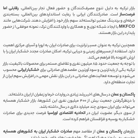
بازار ترکیه به دلیل تنوع مصرف‌کنندگان و حضور فعال تجار بین‌المللی،
رقابتی اما
فرصت‌ساز
است. صادرکنندگان ایرانی با رعایت استانداردهای بین‌المللی، بسته‌بندی
حرفه‌ای و برندینگ معتبر، توانسته‌اند سهم بازار خود را افزایش دهند. شرکت‌هایی مانند
MKFCO
با ایجاد شبکه توزیع و همکاری با واردکنندگان ترک، نمونه موفقی از حضور
پایدار در این بازار هستند.
همچنین ترکیه به عنوان مسیر ترانزیت برای صادرات ایران به اروپا و آسیای مرکزی اهمیت
دارد. استفاده از مسیرهای زمینی و دریایی ترکیه، امکان صادرات مجدد خشکبار ایران را با
ارزش افزوده بالا فراهم می‌کند.
با توجه به جمعیت حدود ۸۵ میلیون نفری و تقاضای مستمر برای محصولات باکیفیت، بازار
ترکیه یکی از پایدارترین و سودآورترین مقصدهای صادراتی برای
خشکبار ایرانی
محسوب
می‌شود و توسعه فعالیت‌های صادراتی در این بازار، نقش مهمی در افزایش سهم ایران از
تجارت منطقه‌ای دارد.
پاکستان و عمان
در سال‌های اخیر رشد زیادی در واردات خرما و زعفران از ایران داشته‌اند.
با درنظرگرفتن جمعیت بیش از ۴۰۰ میلیون نفری این کشورها، بازار خشکبار همسایه
می‌تواند برای ایران سودی چند میلیارد دلاری در سال داشته باشد.
از سوی دیگر، عضویت ایران در
اتحادیه اقتصادی اوراسیا
فرصت جدیدی برای صادرات
خشکبار به روسیه و قزاقستان فراهم کرده است.
بازارهای
پاکستان و عمان
از مقاصد مهم
صادرات خشکبار ایران به کشورهای همسایه
محسوب می‌شوند و هرکدام ویژگی‌ها و فرصت‌های خاص خود را دارند.