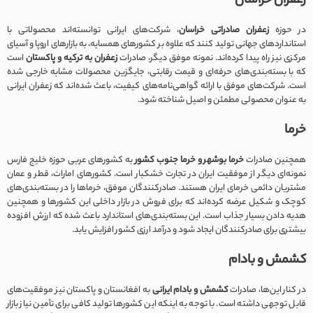
زعفران خراسان
در حوزه
زعفران صادراتی خراسان
، شرکت‌های ایرانی توانسته‌اند محصولاتی با
استانداردهای جهانی تولید کنند که علاوه بر کشورهای همسایه، به بازارهای اروپا و آسیای
مرکزی نیز راه پیدا کرده‌اند. نمونه موفق دیگر، صادرات
زعفران به ترکیه و پاکستان
است
که با بسته‌بندی‌های حرفه‌ای و قیمت رقابتی، جایگزین محصولات مشابه خارجی شده
است. شرکت‌های موفق با ارائه گواهی‌نامه‌های کیفیت، باعث شده‌اند که زعفران ایرانی
به عنوان محصولی مطمئن و اصیل شناخته شود.
خرما
همچنین صادرات
خرما بوشهر و خرما جنوب کشور
به کشورهای عربی حوزه خلیج فارس
نمونه‌ای دیگر از موفقیت ایران در تجارت خشکبار است. کشورهای امارات، قطر و عمان
مشتریان دائمی خرمای ایران هستند. صادرکنندگان موفق، خرماها را در بسته‌بندی‌های
کوچک و شکیل عرضه کرده‌اند که برای فروش در بازار داخلی این کشورها و همچنین
هدیه دادن بسیار جذاب است. این بسته‌بندی‌های استاندارد باعث شده که ارزش افزوده
بیشتری برای صادرکنندگان ایجاد شود و درآمد ارزی کشور افزایش یابد.
کشمش و بادام
در کنار این‌ها، صادرات
کشمش و بادام ایرانی
به افغانستان و پاکستان نیز موفقیت‌های
قابل توجهی داشته است. با توجه به اینکه این کشورها تولید کافی برای تأمین نیاز بازار