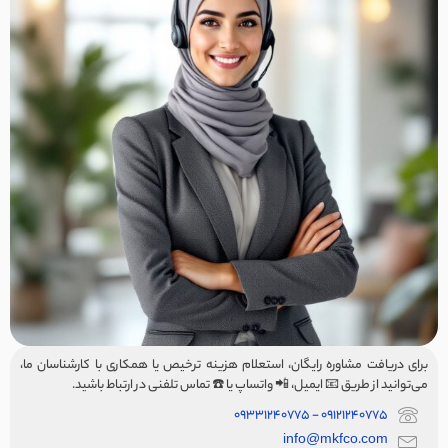
برای دریافت مشاوره رایگان، استعلام هزینه ترخیص یا همکاری با کارشناسان ما،
می‌توانید از طریق 📧 ایمیل، 📲 واتساپ یا ☎️ تماس تلفنی در ارتباط باشید.
09121240775 - 09331240775
info@mkfco.com