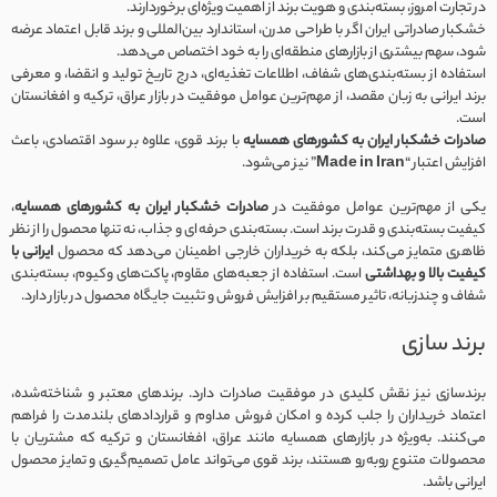
در تجارت امروز، بسته‌بندی و هویت برند از اهمیت ویژه‌ای برخوردارند.
خشکبار صادراتی ایران اگر با طراحی مدرن، استاندارد بین‌المللی و برند قابل اعتماد عرضه
شود، سهم بیشتری از بازارهای منطقه‌ای را به خود اختصاص می‌دهد.
استفاده از بسته‌بندی‌های شفاف، اطلاعات تغذیه‌ای، درج تاریخ تولید و انقضا، و معرفی
برند ایرانی به زبان مقصد، از مهم‌ترین عوامل موفقیت در بازار عراق، ترکیه و افغانستان
است.
صادرات خشکبار ایران به کشورهای همسایه
با برند قوی، علاوه بر سود اقتصادی، باعث
افزایش اعتبار “
Made in Iran
” نیز می‌شود.
یکی از مهم‌ترین عوامل موفقیت در
صادرات خشکبار ایران به کشورهای همسایه
،
کیفیت بسته‌بندی و قدرت برند است. بسته‌بندی حرفه‌ای و جذاب، نه تنها محصول را از نظر
ظاهری متمایز می‌کند، بلکه به خریداران خارجی اطمینان می‌دهد که محصول
ایرانی با
کیفیت بالا و بهداشتی
است. استفاده از جعبه‌های مقاوم، پاکت‌های وکیوم، بسته‌بندی
شفاف و چندزبانه، تاثیر مستقیم بر افزایش فروش و تثبیت جایگاه محصول در بازار دارد.
برند سازی
برندسازی نیز نقش کلیدی در موفقیت صادرات دارد. برندهای معتبر و شناخته‌شده،
اعتماد خریداران را جلب کرده و امکان فروش مداوم و قراردادهای بلندمدت را فراهم
می‌کنند. به‌ویژه در بازارهای همسایه مانند عراق، افغانستان و ترکیه که مشتریان با
محصولات متنوع روبه‌رو هستند، برند قوی می‌تواند عامل تصمیم‌گیری و تمایز محصول
ایرانی باشد.