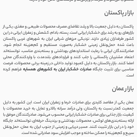
بازار پاکستان
پاکستان به دلیل جمعیت بالا و رشد تقاضای مصرف محصولات طبیعی و مغذی، یکی از
بازارهای رو به رشد برای خشکبار ایرانی است. پسته، بادام، کشمش و زعفران ایرانی در این
کشور طرفداران زیادی دارند. نزدیکی مرزهای شرقی ایران به شهرهای غربی پاکستان
باعث شده حمل‌ونقل زمینی خشکبار به‌صورت مستقیم و کم‌هزینه انجام شود.
صادرکنندگان ایرانی با رعایت استانداردهای بهداشتی و بسته‌بندی مناسب، توانسته‌اند
اعتماد مشتریان پاکستانی را جلب کنند و قراردادهای بلندمدت با واردکنندگان محلی
امضا کنند. بازار پاکستان به دلیل کمبود تولید داخلی در زمینه برخی محصولات، فرصت
مناسبی برای تثبیت جایگاه
صادرات خشکبار ایران به کشورهای همسایه
فراهم کرده
است.
بازار عمان
عمان یکی از مقاصد کلیدی برای صادرات خرما و زعفران ایران است. این کشور به دلیل
جمعیت کمتر نسبت به پاکستان، ولی درآمد سرانه بالاتر و تمایل به خرید محصولات با
کیفیت، بازار جذابی برای صادرات خشکبار ایرانی محسوب می‌شود. صادرکنندگان موفق با
ارائه بسته‌بندی‌های لوکس، محصولات بهداشتی و برندینگ حرفه‌ای، توانسته‌اند جایگاه
خود را در این بازار تثبیت کنند. مسیر دریایی و زمینی از جنوب ایران به عمان، حمل‌ونقل
سریع و کم‌هزینه را ممکن ساخته و موجب افزایش سود صادراتی شده است.