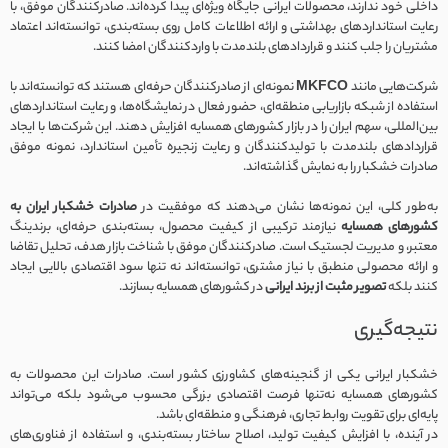
داخلی خود ندارند، محصولات ایرانی جایگاه ویژه‌ای پیدا کرده‌اند. صادرکنندگان موفق، با
رعایت استانداردهای بهداشتی و ارائه اطلاعات کامل روی بسته‌بندی، توانسته‌اند اعتماد
مشتریان را جلب کنند و قراردادهای بلندمدت با واردکنندگان امضا کنند.
شرکت‌هایی مانند
MKFCO
نمونه‌ای از صادرکنندگان حرفه‌ای هستند که توانسته‌اند با
استفاده از شبکه بازاریابی منطقه‌ای، حضور فعال در نمایشگاه‌ها، و رعایت استانداردهای
بین‌المللی، سهم ایران را در بازار کشورهای همسایه افزایش دهند. این شرکت‌ها با ایجاد
قراردادهای بلندمدت با تولیدکنندگان و رعایت زنجیره تأمین استاندارد، نمونه موفق
صادرات خشکبار را به نمایش گذاشته‌اند.
به‌طور کلی، این نمونه‌ها نشان می‌دهند که موفقیت در
صادرات خشکبار ایران به
کشورهای همسایه
نیازمند ترکیبی از کیفیت محصول، بسته‌بندی حرفه‌ای، برندینگ
معتبر، و مدیریت لجستیک است. صادرکنندگان موفق با شناخت بازار هدف، تحلیل تقاضا
و ارائه محصولی منطبق با نیاز مشتری، توانسته‌اند نه تنها سود اقتصادی بالایی ایجاد
کنند بلکه
تصویر مثبت از برند ایرانی
در کشورهای همسایه بسازند.
نتیجه‌گیری
خشکبار ایرانی یکی از گنجینه‌های کشاورزی کشور است. صادرات این محصولات به
کشورهای همسایه نه‌تنها فرصت اقتصادی بزرگی محسوب می‌شود بلکه می‌تواند
پایه‌ای برای تقویت روابط تجاری، فرهنگی و منطقه‌ای باشد.
در آینده، با افزایش کیفیت تولید، اصلاح ساختار بسته‌بندی، و استفاده از فناوری‌های