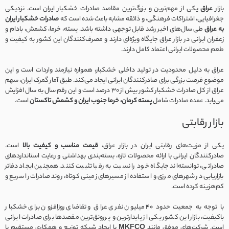
بازار
عراق
یکی از مهم‌ترین و بزرگ‌ترین مقاصد صادرات خشکبار ایران است. نزدیکی
جغرافیایی، اشتراکات فرهنگی، و ذائقه مشابه باعث شده است که
صادرات خشکبار ایران
به عراق
طی سال‌های اخیر رشد قابل توجهی داشته باشد. پسته، خرما، کشمش، بادام و
زعفران ایرانی در بازار عراق جایگاه ویژه‌ای دارند و مصرف‌کنندگان این کشور به کیفیت و
طعم محصولات ایرانی اعتماد کامل دارند.
عراق به دلیل محدودیت در تولید داخلی خشکبار، همواره نیازمند واردات است و این
موضوع فرصت بزرگی برای صادرکنندگان ایرانی ایجاد می‌کند. طبق آمار گمرک ایران، سهم
عراق از کل صادرات خشکبار کشور بیش از 30 درصد است و این رقم سال به سال افزایش
می‌یابد. عمده صادرات شامل
پسته کرمان، خرما جنوب ایران و کشمش تاکستان
است.
بازار رقابتی
یکی از مزیت‌های رقابتی ایران در بازار عراق،
قیمت مناسب و کیفیت بالا
است.
صادرکنندگان ایرانی با ارائه محصولات تازه، بسته‌بندی بهداشتی و رعایت استانداردهای
صادراتی، توانسته‌اند جایگاه خود را نسبت به رقبا تثبیت کنند. همچنین ایجاد دفاتر
بازاریابی در شهرهای مرزی و استفاده از مسیرهای زمینی کوتاه، روند صادرات را سریع و
کم‌هزینه کرده است.
با توجه به جمعیت حدود 40 میلیون نفری عراق و تقاضای روزافزون برای خشکبار
باکیفیت، بازار این کشور یکی از پایدارترین و پررونق‌ترین مقصدها برای صادرات ایرانی
است. شرکت‌های موفق مانند
MKFCO
با ایجاد شبکه توزیع و همکاری مستقیم با