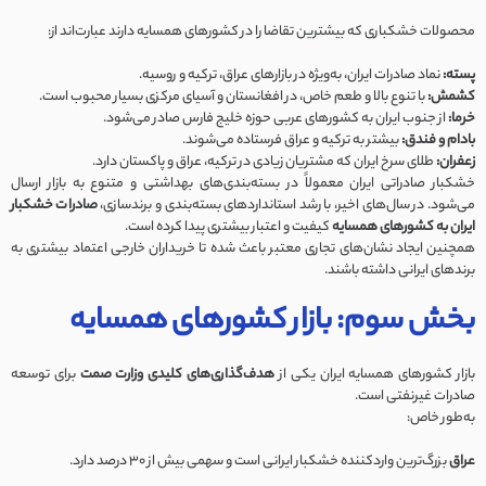
محصولات خشکباری که بیشترین تقاضا را در کشورهای همسایه دارند عبارت‌اند از:
پسته:
نماد صادرات ایران، به‌ویژه در بازارهای عراق، ترکیه و روسیه.
کشمش:
با تنوع بالا و طعم خاص، در افغانستان و آسیای مرکزی بسیار محبوب است.
خرما:
از جنوب ایران به کشورهای عربی حوزه خلیج فارس صادر می‌شود.
بادام و فندق:
بیشتر به ترکیه و عراق فرستاده می‌شوند.
زعفران:
طلای سرخ ایران که مشتریان زیادی در ترکیه، عراق و پاکستان دارد.
خشکبار صادراتی ایران معمولاً در بسته‌بندی‌های بهداشتی و متنوع به بازار ارسال
می‌شود. در سال‌های اخیر، با رشد استانداردهای بسته‌بندی و برندسازی،
صادرات خشکبار
ایران به کشورهای همسایه
کیفیت و اعتبار بیشتری پیدا کرده است.
همچنین ایجاد نشان‌های تجاری معتبر باعث شده تا خریداران خارجی اعتماد بیشتری به
برندهای ایرانی داشته باشند.
بخش سوم: بازار کشورهای همسایه
بازار کشورهای همسایه ایران یکی از
هدف‌گذاری‌های کلیدی وزارت صمت
برای توسعه
صادرات غیرنفتی است.
به‌طور خاص:
عراق
بزرگ‌ترین واردکننده خشکبار ایرانی است و سهمی بیش از 30 درصد دارد.