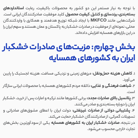
با توجه به نیاز مستمر این دو کشور به محصولات باکیفیت، رعایت
استانداردهای
بسته‌بندی، برندسازی و کنترل کیفیت محصول
کلید موفقیت صادرکنندگان ایرانی است.
شرکت‌هایی مانند
MKFCO
با ایجاد شبکه توزیع هدفمند و همکاری با واردکنندگان
محلی، نمونه‌ای از موفقیت در صادرات خشکبار به پاکستان و عمان هستند و سهم ایران را
در این بازارهای همسایه افزایش داده‌اند.
بخش چهارم: مزیت‌های صادرات خشکبار
ایران به کشورهای همسایه
1.
کاهش هزینه حمل‌ونقل:
مرزهای زمینی و نزدیکی مسافت، هزینه لجستیک را پایین
می‌آورد.
2.
شباهت فرهنگی و غذایی:
ذائقه مردم کشورهای همسایه با محصولات ایرانی سازگار
است.
3.
پتانسیل بالای صادرات مجدد:
برخی کشورها مانند ترکیه و امارات پس از خرید، خشکبار
ایران را دوباره بسته‌بندی و صادر می‌کنند.
4.
پشتیبانی دولتی از صادرات غیرنفتی:
دولت ایران با اعطای مشوق‌های صادراتی و
تسهیلات گمرکی، از صادرکنندگان خشکبار حمایت می‌کند.
در نتیجه،
صادرات خشکبار ایران به کشورهای همسایه
یکی از سودآورترین بخش‌های
تجارت خارجی محسوب می‌شود.