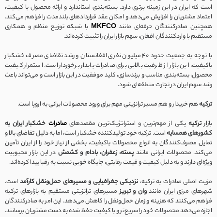
است که ایران در این زمینه برتری دارد. بسته‌بندی استاندارد و ارائه محصول با کیفیت،
اعتماد مشتریان را افزایش می‌دهد و امکان عقد قراردادهای بلندمدت را فراهم می‌کند.
همچنین صادرکنندگان حرفه‌ای مانند
MKFCO
با شبکه توزیع منظم و همکاری
مستقیم با واردکنندگان افغان، سهم بازار ایران را تثبیت کرده‌اند.
با توجه به جمعیت حدود 40 میلیون نفری افغانستان و رشد تقاضای مصرف خشکبار
باکیفیت، این بازار از ظرفیت بالایی برای صادرات پایدار برخوردار است. استمرار کیفیت
محصول، بسته‌بندی مناسب و برندسازی، کلید موفقیت در این بازار است و می‌تواند باعث
رشد سهم ایران در تجارت منطقه‌ای شود.
ترکیه
هم خریدار و هم مسیر ترانزیتی مهم برای ورود محصولات ایرانی به اروپا است.
بازار
ترکیه
یکی از مهم‌ترین و استراتژیک‌ترین مقصدهای
صادرات
خشکبار ایران به
کشورهای همسایه
است. ترکیه خود تولیدکننده خشکبار است، اما به دلیل تقاضای بالا و
تمایل مصرف‌کنندگان به انواع محصولات باکیفیت، بخشی از نیاز خود را از ایران تأمین
می‌کند. محصولات ایرانی مانند
پسته، زعفران، بادام و کشمش
در این بازار محبوبیت
ویژه‌ای دارند و به دلیل کیفیت و قیمت رقابتی، جایگاه خوبی نسبت به رقبا پیدا کرده‌اند.
مزیت اصلی صادرات به ترکیه،
نزدیکی جغرافیایی و مسیرهای حمل‌ونقل کارآمد
است.
شهرهای مرزی ایران مانند
وان و تبریز
مسیرهای ترانزیتی مستقیم به بازارهای ترکیه
فراهم می‌کنند که هزینه و زمان حمل‌ونقل را کاهش می‌دهد. این امر به صادرکنندگان
اجازه می‌دهد محصولات خود را سریع‌تر و با کیفیت حفظ شده به دست مشتریان برسانند.