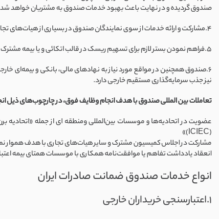
صندوق گردیده و در نهایت باعث بهبود خدمات صندوق به مشتریان خواهد شد.
4.مشارکت و ارائه خدمات از سوی نمایندگان صندوق در بسیاری از هیات‌های تجاری، اجلاس های کمیسیون مشترک و …، عقد قرارداد صادراتی تجار بخش خصوصی کشور با خریداران خارجی را تسهیل می‌نماید.
5.فراهم نمودن بستر لازم برای تسهیم ریسک در قالب اتکائی و یا بیمه مشترک از دیگر زمینه‌هایی است که به بهبود ظرفیت صندوق در ارائه خدمات حمایتی به صادرکنندگان کمک می‌نماید.
6.صندوق همچنین در مواقع مورد نیاز به نهادهای مالی، بانکی و بیمه‌ای خارجی، 
نیز جذب سرمایه‌گذاری مستقیم خارجی دارد.
تعاملات بین المللی صندوق با هدف انجام وظایف فوق، در چارچوب‌های ذیل ان
عضویت در اتحادیه‌ها و موسسات بین‌المللی ومنطقه ای از جمله «اتحادیه برن
(ICIEC)»
مشارکت در اجلاس کمیسیون مشترک و سایر هیات‌های تجاری با هدف هموار نمودن ب
انعقاد یادداشت تفاهم یا موافقت‌نامه همکاری با موسسات همتای بیمه اعتبار صادراتی ملی (ECAS) ، اگزیم بانک ها، بیمه‌گران اعتباری خ
انواع خدمات صندوق ضمانت صادرات ایران
1.اعتبارسنجی خریداران خارجی