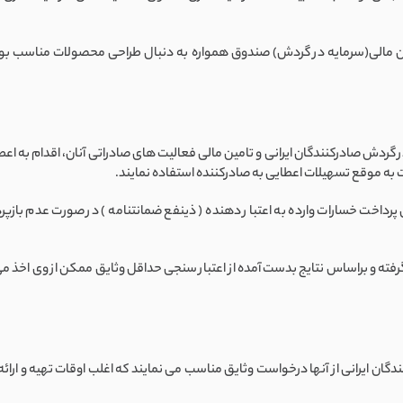
 مالی(سرمایه در گردش) صندوق همواره به دنبال طراحی محصولات مناسب بوده ک
دش صادرکنندگان ایرانی و تامین مالی فعالیت های صادراتی آنان، اقدام به اعطای 
 به موقع تسهیلات اعطایی به صادرکننده استفاده نمایند.
رداخت خسارات وارده به اعتبار دهنده ( ذینفع ضمانتنامه ) در صورت عدم بازپ
ار گرفته و براساس نتایج بدست آمده از اعتبار سنجی حداقل وثایق ممکن از وی اخذ می
ن ایرانی از آنها درخواست وثایق مناسب می نمایند که اغلب اوقات تهیه و ارائه 