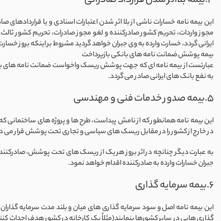
4.بیمه بلااثر شدن قرارداد صادراتی
این بیمه نامه خسارات ناشی از بلا اثر شدن اعتبارات اسنادی و یا قراردادها
مجوز واردات، تحریم کشور صادرکننده و لغو مجوز صادرات، تحریم کشور ثالث،
ایرانی گردد، خسارت وارده به وی جبران خواهد گردید مشروط بر اینکه بروز خسا
بیمه پوشش ضمانت نامه های بانکی بازپرداخت
عبارتست از بیمه نامه ای که جهت پوشش ریسک واخواست ضمانت نامه های باز
به نفع بانک های ایرانی صادر می گردد.
5.بیمه صدور خدمات فنی و مهندسی
این بیمه نامه همانطور که از نامش پیداست، طرح ها و پروژه های ساختمانی که
در خارج از کشور را در مقابل ریسک های سیاسی و تجاری تحت پوشش قرار می د
به عبارت دیگر چنانچه در اثر بروز هر یک از ریسک های تحت پوشش، صادرکنن
جبران خسارات وارده به صادرکننده اقدام خواهد نمود.
6.بیمه سرمایه گذاری
این بیمه نامه اصل و سود سرمایه گذاری های میان و بلند مدت سرمایه گذاران
گذاری هایی در سایر کشورها بنمایند(مثلاً یک کارخانه در کشور هدف احداث کن