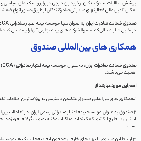
پوشش مطالبات صادرکنندگان از خریداران خارجی در برابر ریسک های سیاسی و تجار
امکان تامین مالی فعالیتهای صادراتی صادرکنندگان از طریق صدور انواع ضمانت 
صندوق ضمانت صادرات ایران
به عنوان تنها موسسه بیمه اعتبار صادراتی
ECA
درمقابل خطرات مالی که معمولا شرکت های بیمه تجارتی آنها را بیمه نمی ک
همکاری های بین‌المللی صندوق
صندوق ضمانت صادرات ایران
، به عنوان موسسه
بیمه اعتبار صادراتی (ECA)
ر
اهمیت می‌باشند.
اهم این موارد عبارتند از:
1.همکاری های بین‌المللی صندوق متضمن دسترسی به روزآمدترین اطلاعات تخصصی و استانداردها در حوزه بیمه اعتبار صادراتی می‌باشد که این امر تاثیر مستقیمی بر عملکرد بهینه صندوق در سطح «کلاس جهانی» دارد.
2.صندوق به عنوان موسسه بیمه اعتبار صادراتی رسمی ایران، در تعاملات بین‌‌‌ا
ایرانیان در خارج از کشور کمک نماید.مذاکرات مختلف صورت گرفته به ویژه در حو
است.
3.ارتباط این صندوق با نهادهای خارجی همچون اتحادیه‌ها، بانک ها، موسسات 