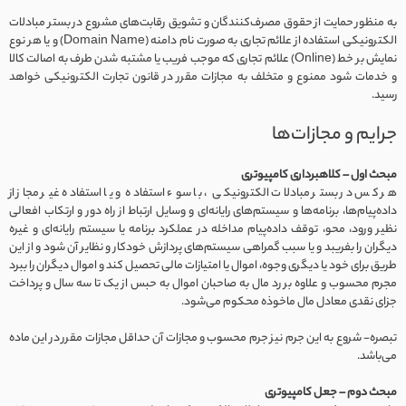
به منظور حمایت از حقوق مصرف‌کنندگان و تشویق رقابت‌های مشروع در بستر مبادلات
الکترونیکی استفاده از علائم تجاری به صورت نام دامنه (Domain Name) و یا هر نوع
نمایش بر خط (Online) علائم تجاری که موجب فریب یا مشتبه شدن طرف به اصالت کالا
و خدمات شود ممنوع و متخلف به مجازات مقرر در قانون تجارت الکترونیکی خواهد
رسید.
جرایم و مجازات‌ها
مبحث اول – کلاهبرداری کامپیوتری
هر کس در بستر مبادلات الکترونیکی ، با سوء استفاده و یا استفاده غیر مجاز از
داده‌‌پیام‌ها، برنامه‌ها و سیستم‌های رایانه‌ای و وسایل ارتباط از راه دور و ارتکاب افعالی
نظیر ورود، محو، توقف داده‌پیام مداخله در عملکرد برنامه یا سیستم رایانه‌ای و غیره
دیگران را بفریبد و یا سبب گمراهی سیستم‌های پردازش خودکار و نظایر آن شود و از این
طریق برای خود یا دیگری وجوه، اموال یا امتیازات مالی تحصیل کند و اموال دیگران را ببرد
مجرم محسوب و علاوه بر رد مال به صاحبان اموال به حبس از یک تا سه سال و پرداخت
جزای نقدی معادل مال ماخوذه محکوم می‌شود.
تبصره- شروع به این جرم نیز جرم محسوب و مجازات آن حداقل مجازات مقرر در این ماده
می‌باشد.
مبحث دوم – جعل کامپیوتری