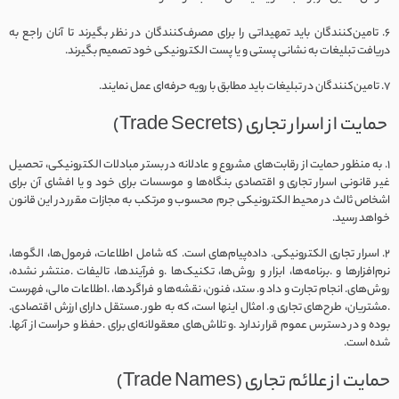
6. تامین‌کنندگان باید تمهیداتی را برای مصرف‌کنندگان در نظر بگیرند تا آنان راجع به
دریافت تبلیغات به نشانی پستی و یا پست الکترونیکی خود تصمیم بگیرند.
7. تامین‌کنندگان در تبلیغات باید مطابق با رویه حرفه‌ای عمل نمایند.
حمایت از اسرار تجاری (Trade Secrets)
1. به منظور حمایت از رقابت‌های مشروع و عادلانه در بستر مبادلات الکترونیکی، تحصیل
غیر قانونی اسرار تجاری و اقتصادی بنگاه‌ها و موسسات برای خود و یا افشای آن برای
اشخاص ثالث در محیط الکترونیکی جرم محسوب و مرتکب به مجازات مقرر در این قانون
خواهد رسید.
2. اسرار تجاری الکترونیکی. داده‌پیام‌های است. که شامل اطلاعات، فرمول‌ها، الگوها،
نرم‌افزارها و .برنامه‌ها، ابزار و روش‌ها، تکنیک‌ها .و فرآیندها، تالیفات .منتشر نشده،
روش‌های. انجام تجارت و داد و. ستد، فنون، نقشه‌ها و فراگردها، .اطلاعات مالی، فهرست
.مشتریان، طرح‌های تجاری و. امثال اینها است، که به طور .مستقل دارای ارزش اقتصادی.
بوده و در دسترس عموم قرار ندارد .و تلاش‌های معقولانه‌ای برای .حفظ و حراست از آنها.
شده است.
حمایت از علائم تجاری (Trade Names)