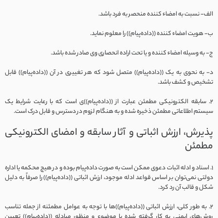
الف- نسبت به امضاء کننده منحصر به فرد باشد.
ب- هویت امضاء کننده ((داده‌پیام)) را معلوم نماید.
ج- به وسیله امضاء کننده و یا تحت اراده انحصاری وی صادر شده باشد.
د- به نحوی به یک ((داده‌پیام)) متصل شود که هر تغییری در آن ((داده‌پیام)) قابل
تشخیص و کشف باشد.
2. سابقه الکترونیکی مطمئن عبارت از ((داده‌‌پیام))ی است که با رعایت شرایط یک
سیستم اطلاعاتی مطمئن ذخیره شده و به هنگام لزوم در دسترس و قابل درک است.
پذیرش، ارزش اثباتی و آثار سابقه و امضای الکترونیکی
مطمئن
1. اسناد و ادله اثبات دعوی ممکن است به صورت داده‌‌پیام بوده و در هیچ محکمه یا اداره
دولتی نمی‌توان بر اساس قواعد ادله موجود، ارزش اثباتی ((داده‌‌پیام)) را صرفاً به دلیل
شکل و قالب آن رد کرد.
2. به طور کلی، ارزش اثباتی ((داده‌‌پیام))ها با توجه به عوامل مطمئنه از جمله تناسب
روش‌های ایمنی به کار گرفته شده با موضوع و منظور مبادله ((داده‌‌پیام)) تعیین