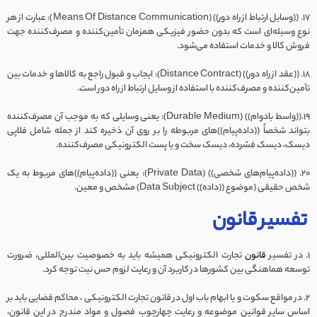
17. ((وسایل ارتباط از راه دور)) (Means Of Distance Communication): عبارت از هر
نوع وسیله‌ای است که بدون حضور فیزیکی همزمان تأمین‌کننده و مصرف‌کننده جهت
فروش کالا و خدمات استفاده می‌شود.
18. ((عقد از راه دور)) (Distance Contract): ایجاب و قبول راجع به کالاها و خدمات بین
تأمین‌کننده و مصرف‌کننده با استفاده از وسایل ارتباط از راه دور است.
19.((واسط بادوام)) (Durable Medium): یعنی وسایلی که به موجب آن مصرف‌کننده
بتواند شخصاً ((داده‌‌پیام))های مربوطه را بر روی آن ذخیره کند از جمله شامل فلاپی
دیسک، دیسک فشرده، دیسک سخت و یا پست الکترونیکی مصرف‌کننده.
20. ((داده‌پیام‌های شخصی)) (Private Data): یعنی ((داده‌پیام))های مربوط به یک
شخص حقیقی (موضوع ((داده)‌) Data Subject)‌ مشخص و معین.
تفسیر قانون
1. در تفسیر
قانون
تجارت الکترونیکی همیشه باید به خصوصیت بین‌المللی، ضرورت
توسعه هماهنگی بین کشورها در کاربرد آن و رعایت لزوم حس نیت توجه کرد.
2. در مواقع سکوت و یا ابهام باب اول در قانون تجارت الکترونیکی ، محاکم قضایی باید بر
اساس سایر قوانین موضوعه و رعایت چهارچوب فصول و مواد مندرج در این قانون،