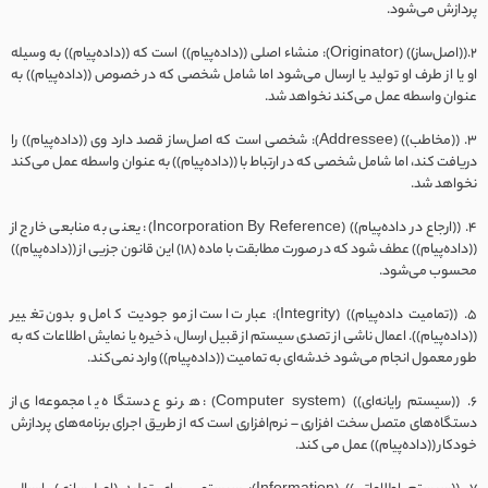
پردازش می‌شود.
2.((اصل‌ساز)) (Originator): منشاء اصلی ((داده‌پیام)) است که ((داده‌پیام)) به وسیله
او یا از طرف او تولید یا ارسال می‌شود اما شامل شخصی که در خصوص ((داده‌پیام)) به
عنوان واسطه عمل می‌کند نخواهد شد.
3. ((مخاطب)) (Addressee): شخصی است که اصل‌ساز قصد دارد وی ((داده‌پیام)) را
دریافت کند، اما شامل شخصی که در ارتباط با ((داده‌پیام)) به عنوان واسطه عمل می‌کند
نخواهد شد.
4. ((ارجاع در داده‌پیام)) (Incorporation By Reference): یعنی به منابعی خارج از
((داده‌پیام)) عطف شود که در صورت مطابقت با ماده (۱۸) این قانون جزیی از ((داده‌پیام))
محسوب می‌شود.
5. ((تمامیت داده‌پیام)) (Integrity): عبارت است از موجودیت کامل و بدون تغییر
((داده‌پیام)). اعمال ناشی از تصدی سیستم از قبیل ارسال، ذخیره یا نمایش اطلاعات که به
طور معمول انجام می‌شود خدشه‌ای به تمامیت ((داده‌پیام)) وارد نمی‌کند.
6. ((سیستم رایانه‌ای)) (Computer system): هر نوع دستگاه یا مجموعه‌ای از
دستگاه‌های متصل سخت افزاری – نرم‌افزاری است که از طریق اجرای برنامه‌های پردازش
خودکار ((داده‌پیام)) عمل می‌ کند.