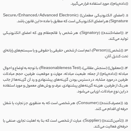
((داده‌‌پیام))، مورد استفاده قرار می‌گیرد.
11. (امضای الکترونیکی مطمئن)) (Secure/Enhanced/Advanced Electronic
Signature) هر امضای الکترونیکی است که مطابق با ماده ۱۰ این قانون باشد.
12. ((امضاء‌کننده)) (Signatory): هر شخص یا قائم‌مقام وی که امضای الکترونیکی
تولید می‌کند.
13. ((شخص)) (Person): اعم است از شخص حقیقی یا حقوقی و یا سیستم‌های رایانه‌ای
تحت کنترل آنان.
14. ((معقول)) (سنجش عقلانی)، (Reasonableness Test): با توجه به اوضاع و احوال
مبادله ((داده‌‌پیام)) از جمله: طبعیت مبادله، مهارت و موقعیت طرفین، حجم مبادلات
طرفین در مورد مشابه، در دسترس بودن گزینه‌های پیشنهادی و رد آن گزینه‌ها از جانب
هر یک از طرفین، هزینه گزینه‌های پیشنهادی، عرف و روش‌های معمول و مورد استفاده
در این نوع مبادلات، ارزیابی می‌شود.
15. ((مصرف‌کننده)) (Consumer): هر شخصی است که به منظوری جز تجارت یا شغل
حرفه ای اقدام می کند.
16. ((تأمین‌کننده)) (Supplier): عبارت از شخصی است که بنا به اهلیت تجاری، صنفی یا
حرفه‌ای فعالیت می‌کند.