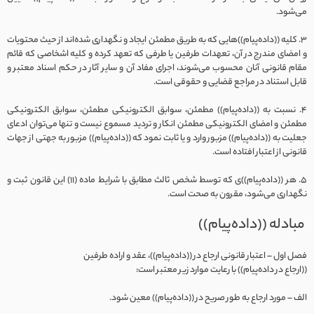
می‌شود.
3. کلیه ((داده‌‌پیام))هایی که به طریق مطمئن ایجاد و نگهداری شده‌اند از حیث محتویات
و امضای مندرج در آن، تعهدات طرفین یا طرفی که تعهد کرده و کلیه اشخاصی که قائم
مقام قانونی آنان محسوب می‌شوند، اجرای مفاد آن و سایر آثار در حکم اسناد معتبر و
قابل استناد در مراجع قضایی و حقوقی است.
4. نسبت به ((داده‌‌پیام)) مطمئن، سوابق الکترونیکی مطمئن، سوابق الکترونیکی
مطمئن و امضای الکترونیکی مطمئن انکار و تردید مسموع نیست و تنها می‌توان ادعای
جعلیت به ((داده‌‌پیام)) مزبور وارد و یا ثابت نمود که ((داده‌‌پیام)) مزبور به جهتی از جهات
قانونی از اعتبار افتاده است.
5. هر ((داده‌‌پیام))ی که توسط شخص ثالث مطابق با شرایط ماده (۱۱) این قانون ثبت و
نگهداری می‌شود، مقرون به صحت است.
مبادله ((داده‌‌پیام))
فصل اول – اعتبار قانونی ارجاع در ((داده‌‌پیام))، عقد و اراده طرفین
((ارجاع در داده‌‌پیام)) با رعایت موارد زیر معتبر است:
الف – مورد ارجاع به طور صریح در ((داده‌‌پیام)) معین شود.