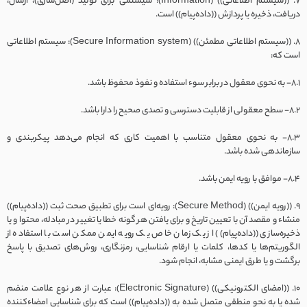
7. ((سیستم اطلاعاتی)) (Information): سیستمی برای تولید (اصل‌سازی)، ارسال،
دریافت، ذخیره یا پردازش ((داده‌‌پیام)) است.
8. ((سیستم اطلاعاتی مطمئن)) (Secure Information system): سیستم اطلاعاتی
است که:
8.1- به نحوی معقول در برابر سوء استفاده و نفوذ محفوظ باشد.
8.2- سطح معقولی از قابلیت دسترسی و تصدی صحیح را دارا باشد.
8.3- به نحوی معقول متناسب با اهمیت کاری که انجام می‌دهد پیکربندی و
سازماندهی شده باشد.
8.4- موافق با رویه ایمن باشد.
9. ((رویه ایمن)) (Secure Method): رویه‌ای است برای تطبیق صحت ثبت ((داده‌پیام))
منشاء و مقصد آن با تعیین تاریخ و برای یافتن هر گونه خطا یا تغییر در مبادله، محتوا و یا
ذخیره‌سازی ((داده‌پیام)) از یک زمان خاص یک رویه ایمن ممکن است با استفاده از
الگوریتم‌ها یا کدها، کلمات یا ارقام شناسایی، رمزنگاری،‌ روش‌های تصدیق با پاسخ
برگشت و یا طرق ایمنی مشابه، انجام شود.
10. ((امضای الکترونیکی)) (Electronic Signature): عبارت از هر نوع علامت منضم
شده یا به نحو منطقی متصل شده به ((داده‌‌پیام)) است که برای شناسایی امضاء‌کننده