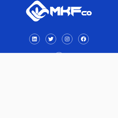
نشانی
ایران ، تهران ، سعادت آباد ،بلوار دریا
ایمیل
info@mkfco.ir