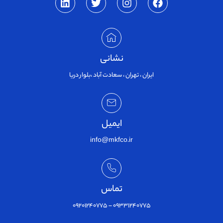
نشانی
ایران ، تهران ، سعادت آباد ،بلوار دریا
ایمیل
info@mkfco.ir
تماس
09331240775 – 09201240775