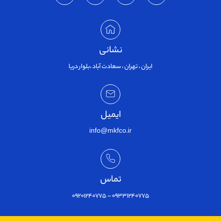
نشانی
ایران ، تهران ، سعادت آباد ،بلوار دریا
ایمیل
info@mkfco.ir
تماس
09331240775 – 09201240775